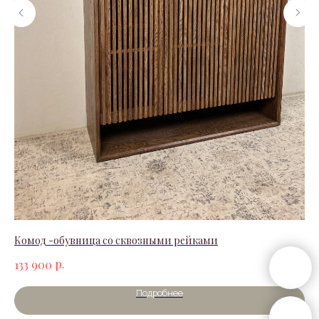
Комод -обувница со сквозными рейками
Ст
р.
133 900
22
Подробнее