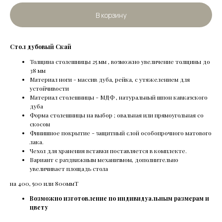
В корзину
Стол дубовый Скай
Толщина столешницы 25 мм , возможно увеличение толщины до
38 мм
Материал ноги - массив дуба, рейка, с утяжелением для
устойчивости
Материал столешницы - МДФ , натуральный шпон кавказского
дуба
Форма столешницы на выбор ; овальная или прямоугольная со
скосом
Финишное покрытие - защитный слой особопрочного матового
лака.
Чехол для хранения вставки поставляется в комплекте.
Вариант с раздвижным механизмом, дополнительно
увеличивает площадь стола
на 400, 500 или 800ммТ
Возможно изготовление по индивидуальным размерам и
цвету