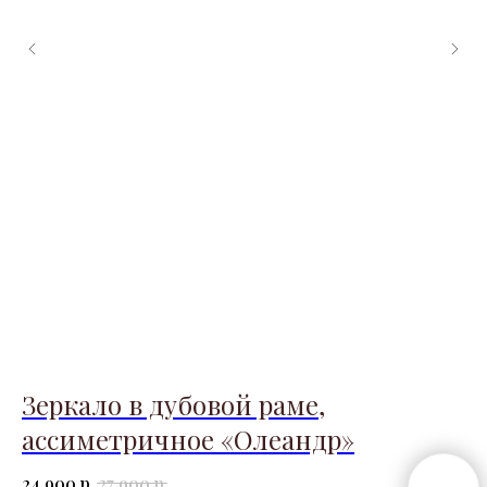
Зеркало в дубовой раме,
Ш
ассиметричное «Олеандр»
18
р.
р.
24 900
27 900